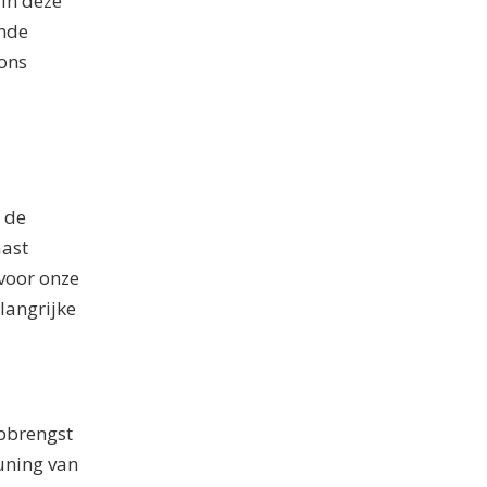
 in deze
ende
ions
 de
aast
voor onze
langrijke
opbrengst
uning van