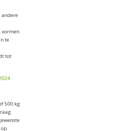
p andere
m, vormen
in te
t tot
2024
of 500 kg
vraag
 gewenste
n op