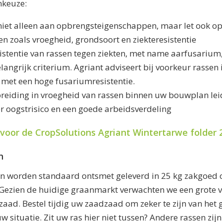
nkeuze:
niet alleen aan opbrengsteigenschappen, maar let ook o
en zoals vroegheid, grondsoort en ziekteresistentie
istentie van rassen tegen ziekten, met name aarfusariu
langrijk criterium. Agriant adviseert bij voorkeur rassen 
 met een hoge fusariumresistentie.
reiding in vroegheid van rassen binnen uw bouwplan leid
 oogstrisico en een goede arbeidsverdeling
r voor de CropSolutions Agriant Wintertarwe folder 
n
en worden standaard ontsmet geleverd in 25 kg zakgoed 
Gezien de huidige graanmarkt verwachten we een grote 
zaad. Bestel tijdig uw zaadzaad om zeker te zijn van het
uw situatie. Zit uw ras hier niet tussen? Andere rassen zij