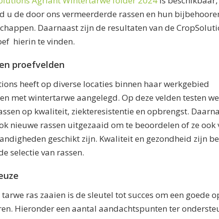
lutions Agriant Wintertarwe folder 2024
is beschikbaar,
nd u de door ons vermeerderde rassen en hun bijbehoor
chappen. Daarnaast zijn de resultaten van de CropSolut
ef hierin te vinden.
en proefvelden
ions heeft op diverse locaties binnen haar werkgebied
en met wintertarwe aangelegd. Op deze velden testen we
assen op kwaliteit, ziekteresistentie en opbrengst. Daarn
k nieuwe rassen uitgezaaid om te beoordelen of ze ook 
andigheden geschikt zijn. Kwaliteit en gezondheid zijn be
 de selectie van rassen.
euze
e tarwe ras zaaien is de sleutel tot succes om een goede 
eren. Hieronder een aantal aandachtspunten ter onderste