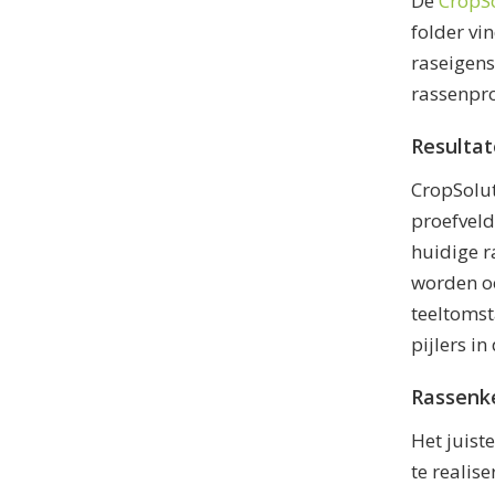
De
CropSo
folder vi
raseigens
rassenpro
Resultat
CropSolut
proefveld
huidige r
worden oo
teeltomst
pijlers in
Rassenk
Het juist
te realis