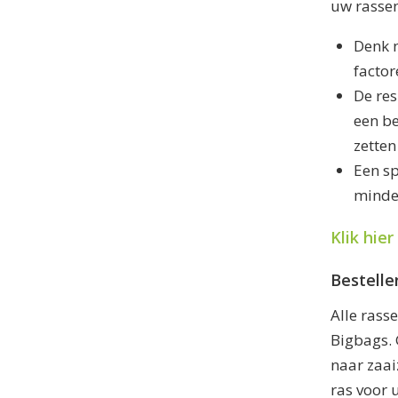
uw rasse
Denk 
factor
De res
een be
zetten
Een sp
minder
Klik hie
Bestelle
Alle rass
Bigbags. 
naar zaai
ras voor 